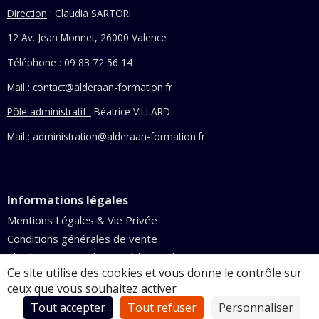
Direction
: Claudia SARTORI
12 Av. Jean Monnet, 26000 Valence
Téléphone : 09 83 72 56 14
Mail :
contact@alderaan-formation.fr
Pôle administratif :
Béatrice VILLARD
Mail : administration@alderaan-formation.fr
Informations légales
Mentions Légales & Vie Privée
Conditions générales de vente
Claudia Sartori – Cabinet médecine Chinoise
Ce site utilise des cookies et vous donne le contrôle sur
Dernière mise à jour le 3 août 2026
ceux que vous souhaitez activer
Webdesign par Synexta, copyright
2026©
Tout accepter
Tout refuser
Personnaliser