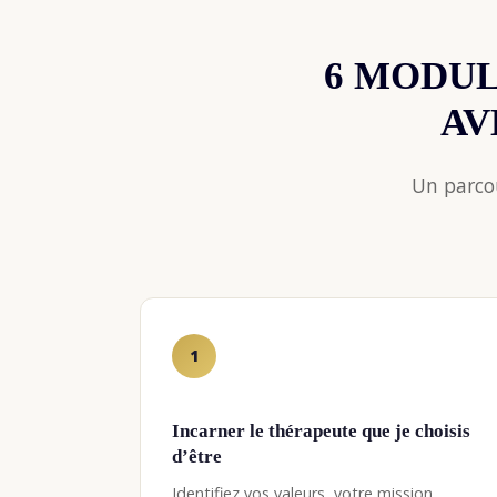
6 MODUL
AV
Un parcou
1
Incarner le thérapeute que je choisis
d’être
Identifiez vos valeurs, votre mission.