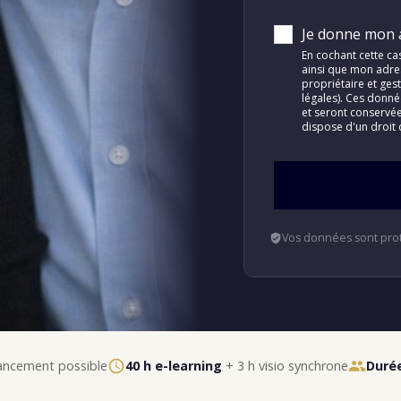
Je donne mon 
En cochant cette ca
ainsi que mon adres
propriétaire et ges
légales). Ces donn
et seront conservé
dispose d'un droit 
Vos données sont pro
ncement possible
40 h e-learning
+ 3 h visio synchrone
Durée