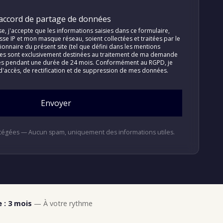
accord de partage de données
se, j'accepte que les informations saisies dans ce formulaire,
se IP et mon masque réseau, soient collectées et traitées par le
tionnaire du présent site (tel que défini dans les mentions
ées sont exclusivement destinées au traitement de ma demande
es pendant une durée de 24 mois. Conformément au RGPD, je
d'accès, de rectification et de suppression de mes données.
Envoyer
tégées — Aucun spam, uniquement des informations utiles.
 : 3 mois
— À votre rythme