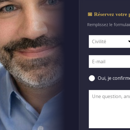
📅 Réservez votre 
Remplissez le formulai
Leave
this
field
blank
Oui, je confir