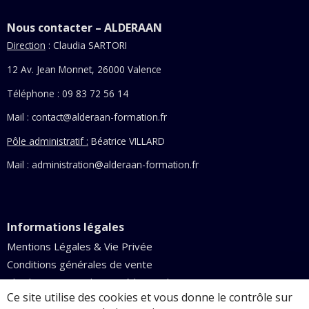
Nous contacter – ALDERAAN
Direction
: Claudia SARTORI
12 Av. Jean Monnet, 26000 Valence
Téléphone : 09 83 72 56 14
Mail :
contact@alderaan-formation.fr
Pôle administratif :
Béatrice VILLARD
Mail : administration@alderaan-formation.fr
Informations légales
Mentions Légales & Vie Privée
Conditions générales de vente
Claudia Sartori – Cabinet médecine Chinoise
Ce site utilise des cookies et vous donne le contrôle sur
Dernière mise à jour le 3 août 2026