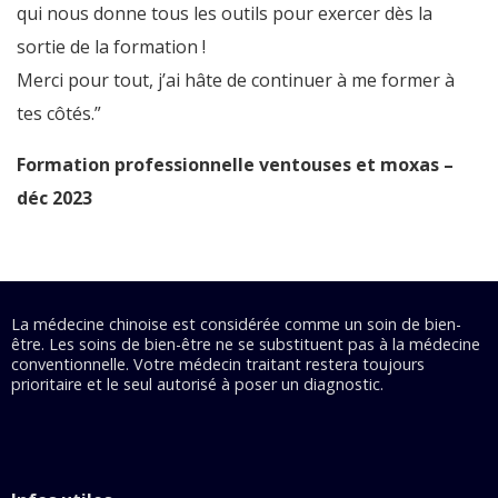
qui nous donne tous les outils pour exercer dès la
sortie de la formation !
Merci pour tout, j’ai hâte de continuer à me former à
tes côtés.”
Formation professionnelle ventouses et moxas –
déc 2023
La médecine chinoise est considérée comme un soin de bien-
être. Les soins de bien-être ne se substituent pas à la médecine
conventionnelle. Votre médecin traitant restera toujours
prioritaire et le seul autorisé à poser un diagnostic.