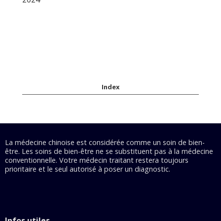
Index
La médecine chinoise est considérée comme un soin de bien-
être. Les soins de bien-être ne se substituent pas à la médecine
conventionnelle. Votre médecin traitant restera toujours
prioritaire et le seul autorisé à poser un diagnostic.
Infos utiles